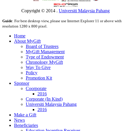
Copyright © 2014 .
Universiti Malaysia Pahang
Guide
: For best desktop view, please use Internet Explorer 11 or above with
resolution 1280 x 800 pixel.
Home
About MyGift
Board of Trustees
MyGift Management
Type of Endowment
Chronology MyGift
Way To Give
Policy
Promotion Kit
Sponsor
Coorporate
2016
Corporate (In Kind)
Universiti Malaysia Pahang
2016
Make a Gift
News
Beneficiaries
Education Incentive Receiver