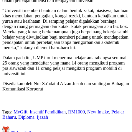
dalam pelbagai dimensi dan keupayaan universiti.
“Universiti memberi bantuan dalam bentuk zakat, biasiswa, bantuan
khas memulakan pengajian, kongsi rezeki, bantuan kebajikan untuk
yuran atau kesihatan. Di samping pelajar digalakkan berniaga
dengan ruang perniagaan dan kotak- kotak perniagaan atau biz box.
Mereka yang kurang berkemampuan juga berpeluang bekerja sambil
belajar yang diwujudkan bagi memberi peluang untuk mendapatkan
pendapatan untuk perbelanjaan tanpa mengorbankan akademik
mereka,” katanya ditemui baru-baru ini.
Dalam pada itu, UMP turut menerima pelajar antarabangsa seramai
25 orang yang mendaftar yang mana 14 orang mengikuti program
pra siswazah dan 11 orang pelajar mengikuti program mobiliti di
universiti ini.
Disediakan oleh Nur Sa'adatul Afzan Jusoh dan suntingan Bahagian
Komunikasi Korporat
Tags:
MyGift
,
Insentif Pendidikan
,
RM1000
,
New Intake
,
Pelajar
Baharu
,
Diploma
,
Ijazah