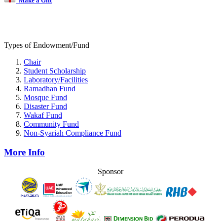
Make a Gift
Types of Endowment/Fund
Chair
Student Scholarship
Laboratory/Facilities
Ramadhan Fund
Mosque Fund
Disaster Fund
Wakaf Fund
Community Fund
Non-Syariah Compliance Fund
More Info
Sponsor