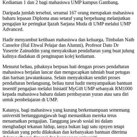
Kediaman 1 dan 2 bagi mahasiswa UMP kampus Gambang.
Daripada jumlah tersebut, seramai 167 orang merupakan mahasiswa
baharu lepasan Diploma atau setaraf yang berpeluang melanjutkan
pengajian ke peringkat Ijazah Sarjana Muda di UMP melalui UMP
Advanced.
Hadir menyambut ketibaan mahasiswa dan keluarga, Timbalan Naib
Canselor (Hal Ehwal Pelajar dan Alumni), Profesor Dato Dr
Yuserrie Zainuddin yang menyaksikan pendaftaran yang buat julung
kalinya diadakan di penginapan kolej kediaman.
Menurut beliau, pihaknya berpuas hati dengan proses pendaftaran
mahasiswa berjalan lancar dan mengucapkan tahniah buat petugas
dan barisan jawatankuasa. Selain menyaksikan sendiri proses
pendaftaran berlangsung, beliau turut hadir menyampaikan bantuan
insentif pengajian melalui Inisiatif MyGift UMP sebanyak RM1000
kepada mahasiswa baharu dalam pembayaran yuran atau sara diri
untuk pembelajaran di UMP.
Katanya, bagi mahasiswa yang kurang berkemampuan sememang
universiti bertanggungjawab bagi memastikan mereka terus
menamatkan pengajian. Tanggung jawab sosial ini dalam
menghadapi tekanan hidup, ianya bukan lagi satu opsyen tetapi
tindakan yang perlu dilakukan dan kebanyakan bantuan diterima